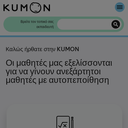
Καλώς Ήρθατε
Βρείτε τον τοπικό σας
εκπαιδευτή
Η μέθοδος της KUMON
Καλώς ήρθατε στην KUMON
Η ιστορία της KUMON
Οι μαθητές μας εξελίσσονται
για να γίνουν ανεξάρτητοι
μαθητές με αυτοπεποίθηση