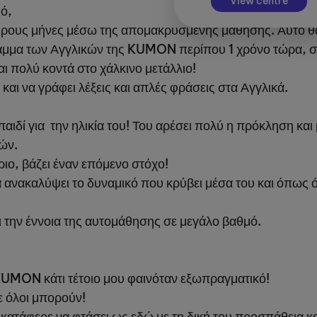
View centre
ό,
ηρους μήνες μέσω της απομακρυσμένης μάθησης. Αυτό θα
μμα των Αγγλικών της KUMON περίπου 1 χρόνο τώρα, στ
ι πολύ κοντά στο χάλκινο μετάλλιο!
και να γράφει λέξεις και απλές φράσεις στα Αγγλικά.
παιδί για την ηλικία του! Του αρέσει πολύ η πρόκληση και
κών.
ιο, βάζει έναν επόμενο στόχο!
ακαλύψει το δυναμικό που κρύβει μέσα του και όπως όλ
ει την έννοια της αυτομάθησης σε μεγάλο βαθμό.
KUMON κάτι τέτοιο μου φαινόταν εξωπραγματικό!
ε όλοι μπορούν!
ί κατάφερε να φτάσει ως εδώ με τη δική του προσπάθεια 