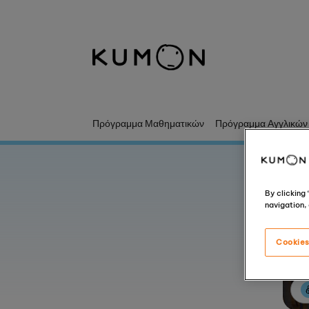
Καλώς Ήρθατε
Η μέθοδος της KUMON
Η ιστορία της KUMON
Πρόγραμμα Μαθηματικών
Πρόγραμμα Αγγλικών
By clicking
navigation, 
Cookies