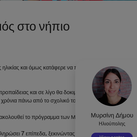
ός στο νήπιο
 ηλικίας και όμως κατάφερε να πάρει το ασημένιο μετάλλ
ς προπαίδειας και σε λίγο θα δοκιμάσει τον κάθετο πολλαπ
2 χρόνια πάνω από το σχολικό του επίπεδο.
Μυρσίνη Δήμου
ακολουθεί το πρόγραμμα των Μαθηματικών της KUMON 
Ηλιούπολης
κληρώσει 7 επίπεδα, ξεκινώντας από το μέτρημα και την