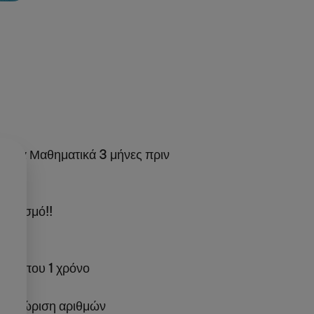
ιο στα Μαθηματικά 3 μήνες πριν
λασιασμό!!
περίπου 1 χρόνο
 αναγνώριση αριθμών