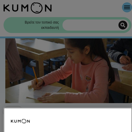
Καλώς Ήρθατε
Βρείτε τον τοπικό σας
εκπαιδευτή
Η μέθοδος της KUMON
Η ιστορία της KUMON
Η μεταμόρφωση της Kayra από