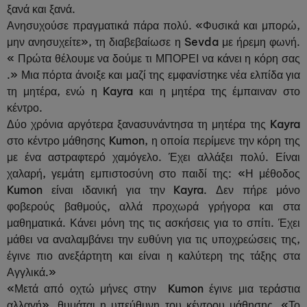
ξανά και ξανά.
Ανησυχούσε πραγματικά πάρα πολύ. «Φυσικά και μπορώ,
μην ανησυχείτε», τη διαβεβαίωσε η Sevda με ήρεμη φωνή.
« Πρώτα θέλουμε να δούμε τι ΜΠΟΡΕΙ να κάνει η κόρη σας
.» Μια πόρτα άνοιξε και μαζί της εμφανίστηκε νέα ελπίδα για
τη μητέρα, ενώ η Kayra και η μητέρα της έμπαιναν στο
κέντρο.
Δύο χρόνια αργότερα ξανασυνάντησα τη μητέρα της Kayra
στο κέντρο μάθησης Kumon, η οποία περίμενε την κόρη της
με ένα αστραφτερό χαμόγελο. Έχει αλλάξει πολύ. Είναι
χαλαρή, γεμάτη εμπιστοσύνη στο παιδί της: «Η μέθοδος
Kumon είναι ιδανική για την Kayra. Δεν πήρε μόνο
φοβερούς βαθμούς, αλλά προχωρά γρήγορα και στα
μαθηματικά. Κάνει μόνη της τις ασκήσεις για το σπίτι. Έχει
μάθει να αναλαμβάνει την ευθύνη για τις υποχρεώσεις της,
έγινε πιο ανεξάρτητη και είναι η καλύτερη της τάξης στα
Αγγλικά.»
«Μετά από οχτώ μήνες στην Kumon έγινε μια τεράστια
αλλαγή», θυμάται η υπεύθυνη του κέντρου μάθησης. «Το