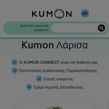
Καλώς Ήρθατε
Βρείτε τον τοπικό σας
εκπαιδευτή
Η μέθοδος της KUMON
Καλώς ορίσατε στο
Kumon Λάρισα
Η ιστορία της KUMON
Το KUMON CONNECT είναι στη διάθεσή σας
Πιστοποίηση Διαδικτυακής Παρακολούθησης
Χώρος αναμονής
Τμήμα Αρχικής Εκπαίδευσης