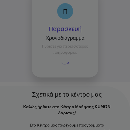
Π
Π
Ώρες μαθημάτων
Παρασκευή
Μεταξύ 15:00 και 19:00
Χρονοδιάγραμμα
Μέσος χρόνος μελέτης
Γυρίστε για περισσότερες
ανά μάθημα:
πληροφορίες
30 λεπτά
Σχετικά με το κέντρο μας
Καλώς ήρθατε στο Κέντρο Μάθησης KUMON
Λάρισας!
Στο Κέντρο μας παρέχουμε προγράμματα