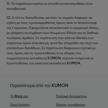
11.
Τα
παράπονα
πρέπει
να
απευθύνονται
απευθείας
στον
εκπαιδευτικό
.
12.
Ο
τόπος
δικαιοδοσίας
για
όλες
τις
νομικές
διαφορές
σε
σχέση
με
τους
προαναφερθέντες
όρους
είναι
το
Ντίσελντορφ
της
Γερμανίας
.
Εφαρμόζεται
αποκλειστικά
το
γερμανικό
δίκαιο
,
με
εξαίρεση
τη
σύμβαση
των
Ηνωμένων
Εθνών
για
τις
διεθνείς
πωλήσεις
αγαθών
.
Σε
περίπτωση
που
κάποια
διάταξη
των
παρόντων
όρων
είναι
άκυρη
,
αυτό
δεν
επηρεάζει
την
ισχύ
των
υπόλοιπων
διατάξεων
.
Σε
περίπτωση
διαφωνιών
σχετικά
με
τους
όρους
και
τις
προϋποθέσεις
ή
τις
οδηγίες
του
συμμετέχοντος
εκπαιδευτή
KUMON
,
ισχύουν
οι
όροι
και
οι
προϋποθέσεις
του
εκάστοτε
εκπαιδευτή
KUMON
.
Περισσότερα από την KUMON
Το Blog μας
Πολιτική Απορρήτου
Όροι Χρήσης
Χάρτης τοποθεσίας