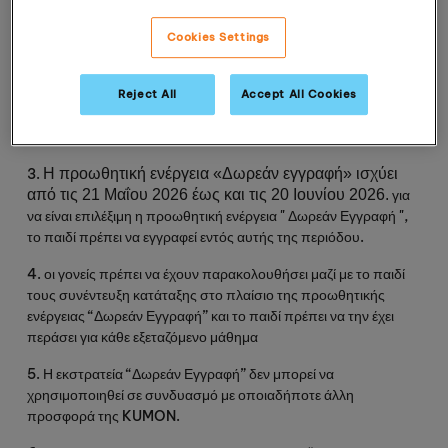
1.
Συμμετέχοντας
στην
εκστρατεία
“Δωρεάν Εγγραφή”
σε
ένα
κέντρο
μάθησης
KUMON
,
οι
γονείς
συμφωνούν
με
τους
Cookies Settings
παρόντες
όρους
.
2.
Η
προωθητική
ενέργεια
“Δωρεάν Εγγραφή”
αποτελεί
Reject All
Accept All Cookies
απαλλαγή
από
το
τέλος
εγγραφής
,
το
οποίο
οφείλεται
αμέσως
μόλις
το
παιδί
αρχίσει
να
μαθαίνει
στο
KUMON
.
3.
Η προωθητική ενέργεια «Δωρεάν εγγραφή» ισχύει
από τις 21 Μαΐου 2026 έως και τις 20 Ιουνίου 2026.
για
να
είναι
επιλέξιμη
η
προωθητική
ενέργεια
" Δωρεάν Εγγραφή ",
το
παιδί
πρέπει
να
εγγραφεί
εντός
αυτής
της
περιόδου
.
4.
οι
γονείς
πρέπει
να
έχουν
παρακολουθήσει
μαζί
με
το
παιδί
τους
συνέντευξη
κατάταξης
στο
πλαίσιο
της
προωθητικής
ενέργειας
“Δωρεάν Εγγραφή”
και
το
παιδί
πρέπει
να
την
έχει
περάσει
για
κάθε
εξεταζόμενο
μάθημα
5.
Η
εκστρατεία
“Δωρεάν Εγγραφή”
δεν
μπορεί
να
χρησιμοποιηθεί
σε
συνδυασμό
με
οποιαδήποτε
άλλη
προσφορά
της
KUMON
.