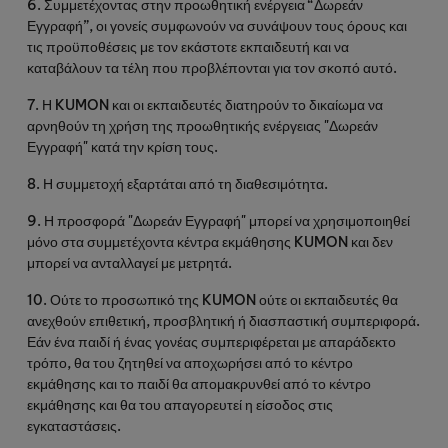
6.
Συμμετέχοντας
στην
προωθητική
ενέργεια
“Δωρεάν
Εγγραφή”,
οι
γονείς
συμφωνούν
να
συνάψουν
τους
όρους
και
τις
προϋποθέσεις
με
τον
εκάστοτε
εκπαιδευτή
και
να
καταβάλουν
τα
τέλη
που
προβλέπονται
για
τον
σκοπό
αυτό
.
7.
Η
KUMON
και
οι
εκπαιδευτές
διατηρούν
το
δικαίωμα
να
αρνηθούν
τη
χρήση
της
προωθητικής
ενέργειας
"Δωρεάν
Εγγραφή"
κατά
την
κρίση
τους
.
8.
Η
συμμετοχή
εξαρτάται
από
τη
διαθεσιμότητα
.
9.
Η
προσφορά
"Δωρεάν Εγγραφή"
μπορεί
να
χρησιμοποιηθεί
μόνο
στα
συμμετέχοντα
κέντρα
εκμάθησης
KUMON
και
δεν
μπορεί
να
ανταλλαγεί
με
μετρητά
.
10.
Ούτε
το
προσωπικό
της
KUMON
ούτε
οι
εκπαιδευτές
θα
ανεχθούν
επιθετική
,
προσβλητική
ή
διασπαστική
συμπεριφορά
.
Εάν
ένα
παιδί
ή
ένας
γονέας
συμπεριφέρεται
με
απαράδεκτο
τρόπο
,
θα
του
ζητηθεί
να
αποχωρήσει
από
το
κέντρο
εκμάθησης
και
το
παιδί
θα
απομακρυνθεί
από
το
κέντρο
εκμάθησης
και
θα
του
απαγορευτεί
η
είσοδος
στις
εγκαταστάσεις
.