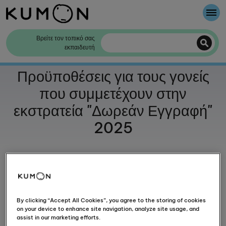
Καλώς Ήρθατε
Βρείτε τον τοπικό σας
εκπαιδευτή
Η μέθοδος της KUMON
Προϋποθέσεις για τους γονείς
που συμμετέχουν στην
Η ιστορία της KUMON
εκστρατεία "Δωρεάν Εγγραφή"
2025
Η
παρούσα
ενότητα
περιγράφει
τους
όρους
που
ισχύουν
για
τους
γονείς
και
τους
μαθητές
που
συμμετέχουν
στην
εκστρατεία
“Δωρεάν Εγγραφή”.
By clicking “Accept All Cookies”, you agree to the storing of cookies
on your device to enhance site navigation, analyze site usage, and
assist in our marketing efforts.