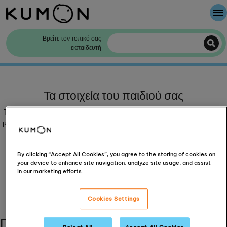
Καλώς Ήρθατε
Βρείτε τον τοπικό σας
εκπαιδευτή
Η μέθοδος της KUMON
Η ιστορία της KUMON
Τα στοιχεία του παιδιού σας
Τώρα ας πάρουμε μερικές λεπτομέρειες σχετικά με το ποιος έρχεται και
με τι μπορούμε να τους βοηθήσουμε. Σημειώστε ότι η KUMON Europe
& Africa Ltd συλλέγει τα προσωπικά σας στοιχεία σύμφωνα με
την
πολιτική απορρήτου
μας.
By clicking “Accept All Cookies”, you agree to the storing of cookies on
Για πόσα παιδιά κάνετε κράτηση;
your device to enhance site navigation, analyze site usage, and assist
in our marketing efforts.
-
+
Cookies Settings
Παρακαλώ συμπληρώστε