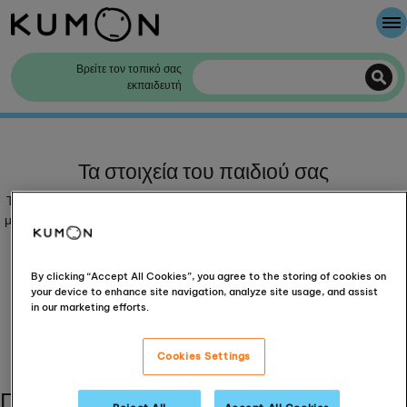
Καλώς Ήρθατε
Βρείτε τον τοπικό σας
εκπαιδευτή
Η μέθοδος της KUMON
Η ιστορία της KUMON
Τα στοιχεία του παιδιού σας
Τώρα ας πάρουμε μερικές λεπτομέρειες σχετικά με το ποιος έρχεται και
με τι μπορούμε να τους βοηθήσουμε. Σημειώστε ότι η KUMON Europe
& Africa Ltd συλλέγει τα προσωπικά σας στοιχεία σύμφωνα με
την
πολιτική απορρήτου
μας.
By clicking “Accept All Cookies”, you agree to the storing of cookies on
Για πόσα παιδιά κάνετε κράτηση;
your device to enhance site navigation, analyze site usage, and assist
in our marketing efforts.
-
+
Cookies Settings
Παρακαλώ συμπληρώστε